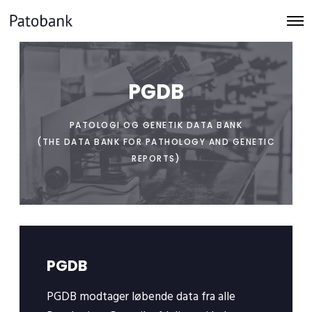
O
p
e
n
M
e
PGDB
n
u
PATOLOGI OG GENETIK DATA BANK
(THE DATA BANK FOR PATHOLOGY AND GENETIC
REPORTS)
PGDB
PGDB modtager løbende data fra alle